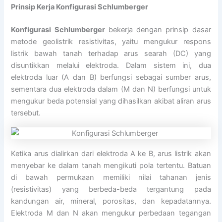
Prinsip Kerja Konfigurasi Schlumberger
Konfigurasi Schlumberger
bekerja dengan prinsip dasar
metode geolistrik resistivitas, yaitu mengukur respons
listrik bawah tanah terhadap arus searah (DC) yang
disuntikkan melalui elektroda. Dalam sistem ini, dua
elektroda luar (A dan B) berfungsi sebagai sumber arus,
sementara dua elektroda dalam (M dan N) berfungsi untuk
mengukur beda potensial yang dihasilkan akibat aliran arus
tersebut.
Ketika arus dialirkan dari elektroda A ke B, arus listrik akan
menyebar ke dalam tanah mengikuti pola tertentu. Batuan
di bawah permukaan memiliki nilai tahanan jenis
(resistivitas) yang berbeda-beda tergantung pada
kandungan air, mineral, porositas, dan kepadatannya.
Elektroda M dan N akan mengukur perbedaan tegangan