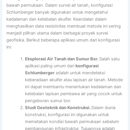
bawah permukaan. Dalam survei air tanah, konfigurasi
Schlumberger banyak digunakan untuk mengetahui
kedalaman dan ketebalan akuifer. Keandalan dalam
menghasilkan data resistivitas membuat metode ini sering
menjadi pilihan utama dalam berbagai proyek survei
geofisika. Berikut beberapa aplikasi umum dari konfigurasi
ini:
Eksplorasi Air Tanah dan Sumur Bor.
Salah satu
aplikasi paling umum dari
konfigurasi
Schlumberger
adalah untuk mendeteksi
keberadaan akuifer atau lapisan air tanah. Metode
ini dapat membantu menentukan kedalaman dan
ketebalan lapisan pembawa air yang cocok untuk
pengeboran sumur bor.
Studi Geoteknik dan Konstruksi.
Dalam dunia
konstruksi, konfigurasi ini digunakan untuk
memetakan kondisi bawah permukaan sebelum
pembangunan infrastruktur. Tujuannya adalah