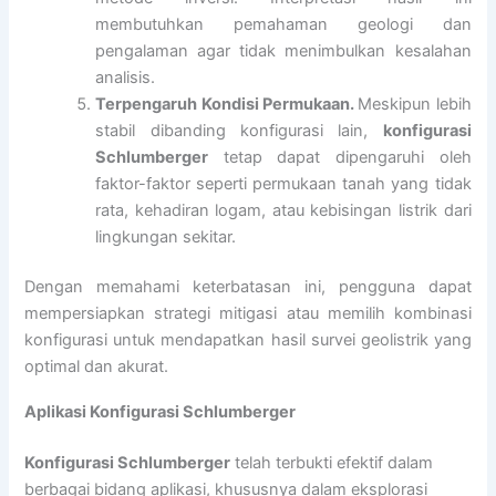
membutuhkan pemahaman geologi dan
pengalaman agar tidak menimbulkan kesalahan
analisis.
Terpengaruh Kondisi Permukaan.
Meskipun lebih
stabil dibanding konfigurasi lain,
konfigurasi
Schlumberger
tetap dapat dipengaruhi oleh
faktor-faktor seperti permukaan tanah yang tidak
rata, kehadiran logam, atau kebisingan listrik dari
lingkungan sekitar.
Dengan memahami keterbatasan ini, pengguna dapat
mempersiapkan strategi mitigasi atau memilih kombinasi
konfigurasi untuk mendapatkan hasil survei geolistrik yang
optimal dan akurat.
Aplikasi Konfigurasi Schlumberger
Konfigurasi Schlumberger
telah terbukti efektif dalam
berbagai bidang aplikasi, khususnya dalam eksplorasi