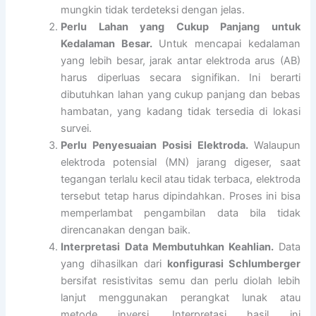
mungkin tidak terdeteksi dengan jelas.
Perlu Lahan yang Cukup Panjang untuk
Kedalaman Besar.
Untuk mencapai kedalaman
yang lebih besar, jarak antar elektroda arus (AB)
harus diperluas secara signifikan. Ini berarti
dibutuhkan lahan yang cukup panjang dan bebas
hambatan, yang kadang tidak tersedia di lokasi
survei.
Perlu Penyesuaian Posisi Elektroda.
Walaupun
elektroda potensial (MN) jarang digeser, saat
tegangan terlalu kecil atau tidak terbaca, elektroda
tersebut tetap harus dipindahkan. Proses ini bisa
memperlambat pengambilan data bila tidak
direncanakan dengan baik.
Interpretasi Data Membutuhkan Keahlian.
Data
yang dihasilkan dari
konfigurasi Schlumberger
bersifat resistivitas semu dan perlu diolah lebih
lanjut menggunakan perangkat lunak atau
metode inversi. Interpretasi hasil ini