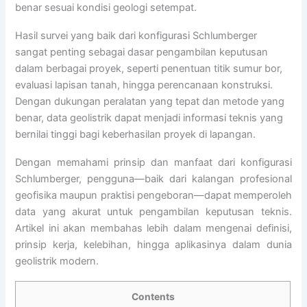
benar sesuai kondisi geologi setempat.
Hasil survei yang baik dari konfigurasi Schlumberger
sangat penting sebagai dasar pengambilan keputusan
dalam berbagai proyek, seperti penentuan titik sumur bor,
evaluasi lapisan tanah, hingga perencanaan konstruksi.
Dengan dukungan peralatan yang tepat dan metode yang
benar, data geolistrik dapat menjadi informasi teknis yang
bernilai tinggi bagi keberhasilan proyek di lapangan.
Dengan memahami prinsip dan manfaat dari konfigurasi
Schlumberger, pengguna—baik dari kalangan profesional
geofisika maupun praktisi pengeboran—dapat memperoleh
data yang akurat untuk pengambilan keputusan teknis.
Artikel ini akan membahas lebih dalam mengenai definisi,
prinsip kerja, kelebihan, hingga aplikasinya dalam dunia
geolistrik modern.
Contents