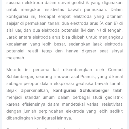
susunan elektroda dalam survei geolistrik yang digunakan
untuk mengukur resistivitas bawah permukaan. Dalam
konfigurasi ini, terdapat empat elektroda yang ditanam
sejajar di permukaan tanah: dua elektroda arus (A dan B) di
sisi luar, dan dua elektroda potensial (M dan N) di tengah.
Jarak antara elektroda arus bisa diubah untuk menjangkau
kedalaman yang lebih besar, sedangkan jarak elektroda
potensial relatif tetap dan hanya digeser saat sinyal
melemah.
Metode ini pertama kali dikembangkan oleh Conrad
Schlumberger, seorang ilmuwan asal Prancis, yang dikenal
sebagai pelopor dalam eksplorasi geofisika bawah tanah.
Sejak diperkenalkan,
konfigurasi Schlumberger
telah
menjadi standar umum dalam berbagai studi geolistrik
karena efisiensinya dalam mendeteksi variasi resistivitas
dengan jumlah perpindahan elektroda yang lebih sedikit
dibandingkan konfigurasi lainnya.