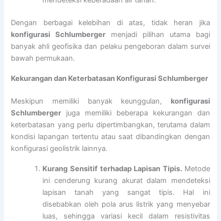
Dengan berbagai kelebihan di atas, tidak heran jika
konfigurasi Schlumberger
menjadi pilihan utama bagi
banyak ahli geofisika dan pelaku pengeboran dalam survei
bawah permukaan.
Kekurangan dan Keterbatasan Konfigurasi Schlumberger
Meskipun memiliki banyak keunggulan,
konfigurasi
Schlumberger
juga memiliki beberapa kekurangan dan
keterbatasan yang perlu dipertimbangkan, terutama dalam
kondisi lapangan tertentu atau saat dibandingkan dengan
konfigurasi geolistrik lainnya.
Kurang Sensitif terhadap Lapisan Tipis.
Metode
ini cenderung kurang akurat dalam mendeteksi
lapisan tanah yang sangat tipis. Hal ini
disebabkan oleh pola arus listrik yang menyebar
luas, sehingga variasi kecil dalam resistivitas