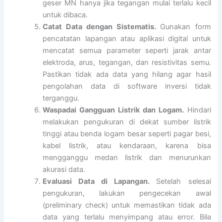
geser MN hanya jika tegangan mulai terlalu kecil
untuk dibaca.
Catat Data dengan Sistematis.
Gunakan form
pencatatan lapangan atau aplikasi digital untuk
mencatat semua parameter seperti jarak antar
elektroda, arus, tegangan, dan resistivitas semu.
Pastikan tidak ada data yang hilang agar hasil
pengolahan data di software inversi tidak
terganggu.
Waspadai Gangguan Listrik dan Logam.
Hindari
melakukan pengukuran di dekat sumber listrik
tinggi atau benda logam besar seperti pagar besi,
kabel listrik, atau kendaraan, karena bisa
mengganggu medan listrik dan menurunkan
akurasi data.
Evaluasi Data di Lapangan.
Setelah selesai
pengukuran, lakukan pengecekan awal
(preliminary check) untuk memastikan tidak ada
data yang terlalu menyimpang atau error. Bila