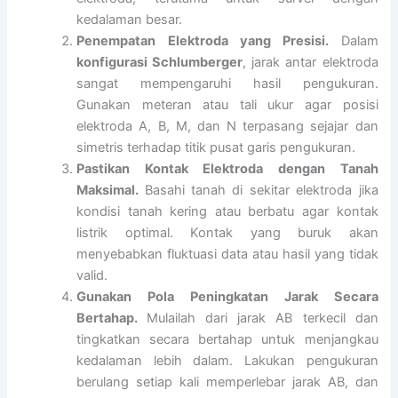
kedalaman besar.
Penempatan Elektroda yang Presisi.
Dalam
konfigurasi Schlumberger
, jarak antar elektroda
sangat mempengaruhi hasil pengukuran.
Gunakan meteran atau tali ukur agar posisi
elektroda A, B, M, dan N terpasang sejajar dan
simetris terhadap titik pusat garis pengukuran.
Pastikan Kontak Elektroda dengan Tanah
Maksimal.
Basahi tanah di sekitar elektroda jika
kondisi tanah kering atau berbatu agar kontak
listrik optimal. Kontak yang buruk akan
menyebabkan fluktuasi data atau hasil yang tidak
valid.
Gunakan Pola Peningkatan Jarak Secara
Bertahap.
Mulailah dari jarak AB terkecil dan
tingkatkan secara bertahap untuk menjangkau
kedalaman lebih dalam. Lakukan pengukuran
berulang setiap kali memperlebar jarak AB, dan