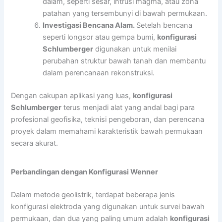
dalam, seperti sesar, intrusi magma, atau zona
patahan yang tersembunyi di bawah permukaan.
Investigasi Bencana Alam.
Setelah bencana
seperti longsor atau gempa bumi,
konfigurasi
Schlumberger
digunakan untuk menilai
perubahan struktur bawah tanah dan membantu
dalam perencanaan rekonstruksi.
Dengan cakupan aplikasi yang luas,
konfigurasi
Schlumberger
terus menjadi alat yang andal bagi para
profesional geofisika, teknisi pengeboran, dan perencana
proyek dalam memahami karakteristik bawah permukaan
secara akurat.
Perbandingan dengan Konfigurasi Wenner
Dalam metode geolistrik, terdapat beberapa jenis
konfigurasi elektroda yang digunakan untuk survei bawah
permukaan, dan dua yang paling umum adalah
konfigurasi