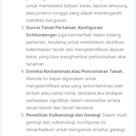
untuk mendeteksi batuan keras, lapisan lempung,
atau potensi rongga yang dapat memengaruhi
stabilitas bangunan.
Survei Tanah Pertanian. Konfigurasi
Schlumberger
juga bermanfaat dalam bidang
pertanian, terutama untuk memetakan distribusi
kelembaban tanah dan mengidentifikasi lapisan
keras yang bisa menghambat pertumbuhan akar
tanaman.
Deteksi Kontaminasi atau Pencemaran Tanah.
Metode ini dapat digunakan untuk
mengidentifikasi area yang terkontaminasi oleh
limbah atau cairan kimia, terutama jika terdapat
perbedaan signifikan dalam resistivitas antara
tanah bersih dan tanah tercemar.
Penelitian Vulkanologi dan Geologi.
Dalam studi
geologi dan vulkanologi, konfigurasi ini
dimanfaatkan untuk mengamati struktur geologi