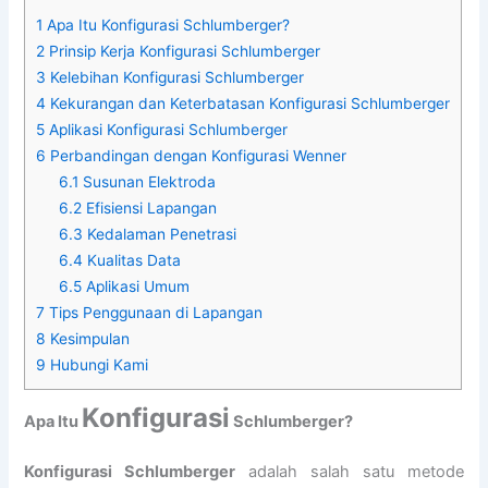
1
Apa Itu Konfigurasi Schlumberger?
2
Prinsip Kerja Konfigurasi Schlumberger
3
Kelebihan Konfigurasi Schlumberger
4
Kekurangan dan Keterbatasan Konfigurasi Schlumberger
5
Aplikasi Konfigurasi Schlumberger
6
Perbandingan dengan Konfigurasi Wenner
6.1
Susunan Elektroda
6.2
Efisiensi Lapangan
6.3
Kedalaman Penetrasi
6.4
Kualitas Data
6.5
Aplikasi Umum
7
Tips Penggunaan di Lapangan
8
Kesimpulan
9
Hubungi Kami
Konfigurasi
Apa Itu
Schlumberger?
Konfigurasi Schlumberger
adalah salah satu metode