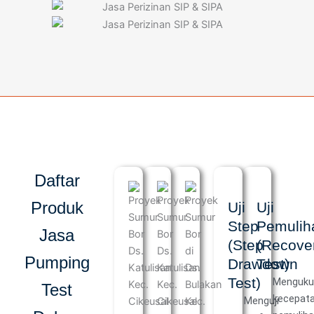
Daftar
Produk
Uji
Uji
Step
Pemulih
Jasa
(Step
(Recove
Pumping
Drawdown
Test)
Test)
Menguku
Test
kecepat
Menguji