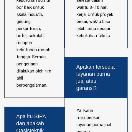
kebutuhan sumur
selesai dalam
bor baik untuk
waktu 3–10 hari
skala industri,
kerja. Untuk proyek
gedung
besar, waktu bisa
perkantoran,
lebih lama sesuai
hotel, sekolah,
kebutuhan teknis.
maupun
kebutuhan rumah
tangga. Semua
pengerjaan
Apakah tersedia
dilakukan oleh tim
layanan purna
ahli
jual atau
berpengalaman.
garansi?
Ya. Kami
Apa itu SIPA
memberikan
dan apakah
layanan purna jual
Oasisteknik
berupa