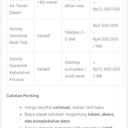
>80 meter
–
Air Tanah
lahan luas
Rp12.000.000
Dalam
Rp2.500.000
Survey
Validasi 2–
–
Geolistrik
Variatif
5 titik
Rp4.500.000
Multi Titik
/ titik
Survey
Geologi
>
Geolistrik
Variatif
kompleks /
Rp12.000.000
Kebutuhan
studi awal
/ titik
Khusus
Catatan Penting
Harga bersifat
estimasi
, bukan tarif baku
Biaya dapat berubah tergantung
lokasi, akses,
dan kompleksitas data
Survey dengan beberapa titik umumnya
lebih