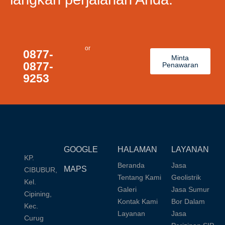
or
0877-
Minta
0877-
Penawaran
9253
GOOGLE
HALAMAN
LAYANAN
KP.
Beranda
Jasa
MAPS
CIBUBUR,
Tentang Kami
Geolistrik
Kel.
Galeri
Jasa Sumur
Cipining,
Kontak Kami
Bor Dalam
Kec.
Layanan
Jasa
Curug