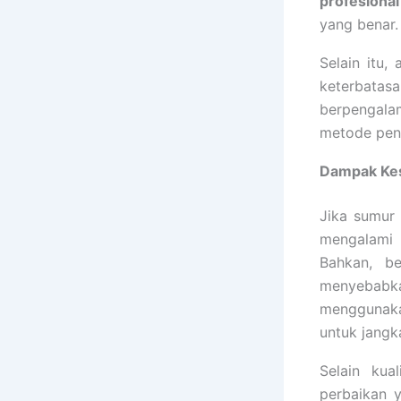
profesional
yang benar.
Selain itu,
keterbatas
berpengala
metode peng
Dampak Kes
Jika sumur 
mengalami k
Bahkan, b
menyebabka
mengguna
untuk jangk
Selain kua
perbaikan 