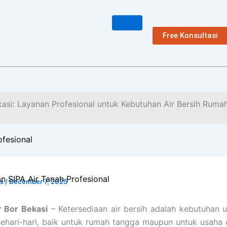
Free Konsultasi
asi: Layanan Profesional untuk Kebutuhan Air Bersih Ruma
ofesional
n SIPA Air Tanah Profesional
Is
/
December 7, 2025
 Bor Bekasi
– Ketersediaan air bersih adalah kebutuhan
ehari-hari, baik untuk rumah tangga maupun untuk usaha d