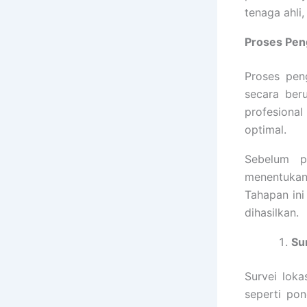
tenaga ahli,
Proses Pen
Proses pen
secara ber
profesiona
optimal.
Sebelum p
menentukan
Tahapan ini
dihasilkan.
Su
Survei lok
seperti pon