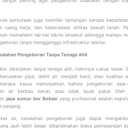
sangat penting agar pengeboran dilakukan dengan sta
 area perkotaan juga memiliki tantangan berupa kepadat
an ruang kerja, dan keberadaan utilitas bawah tanah. Pe
man memahami hal-hal teknis tersebut sehingga mampu m
eboran tanpa mengganggu infrastruktur sekitar.
alahan Pengeboran Tanpa Tenaga Ahli
bor dikerjakan tanpa tenaga ahli, risikonya cukup besar.
erusakan pipa, debit air menjadi kecil, atau kualitas a
eberapa kasus menunjukkan bahwa pengeboran asal-a
n air berbau, keruh, atau tidak layak pakai. Oleh 
kan
jasa sumur bor Bekasi
yang profesional adalah keput
a panjang.
litas air, kesalahan pengeboran juga dapat mengakib
yang jauh lebih besar dibandingkan biaya pemasangan a