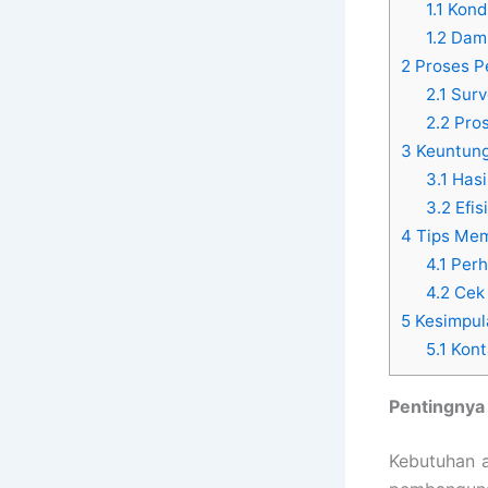
1.1
Kondi
1.2
Damp
2
Proses P
2.1
Surv
2.2
Pros
3
Keuntung
3.1
Hasi
3.2
Efis
4
Tips Mem
4.1
Perha
4.2
Cek 
5
Kesimpul
5.1
Kont
Pentingnya
Kebutuhan a