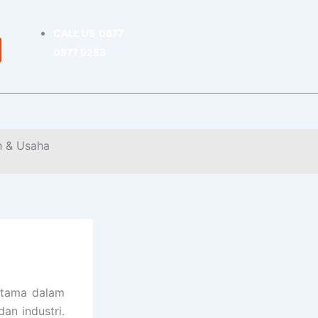
CALL US
0877
0877 9253
h & Usaha
 utama dalam
an industri.