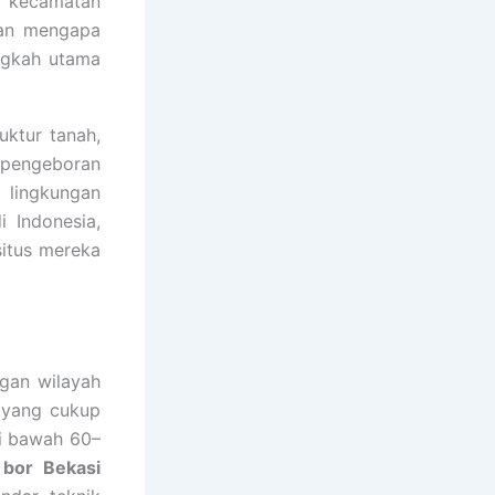
ap kecamatan
san mengapa
ngkah utama
uktur tanah,
s pengeboran
 lingkungan
 Indonesia,
situs mereka
ngan wilayah
n yang cukup
di bawah 60–
 bor Bekasi