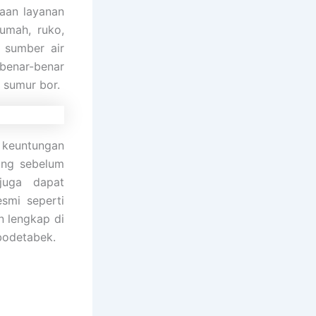
taan layanan
umah, ruko,
 sumber air
benar-benar
 sumur bor.
 keuntungan
ing sebelum
juga dapat
smi seperti
 lengkap di
bodetabek.