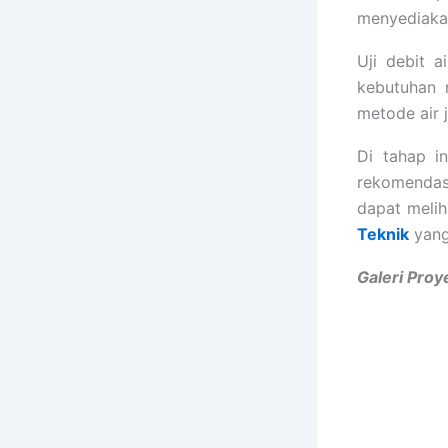
menyediakan
Uji debit 
kebutuhan 
metode air 
Di tahap i
rekomendas
dapat melih
Teknik
yang
Galeri Proy