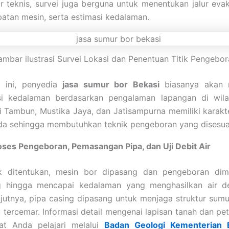
or teknis, survei juga berguna untuk menentukan jalur eva
atan mesin, serta estimasi kedalaman.
mbar ilustrasi Survei Lokasi dan Penentuan Titik Pengebo
 ini, penyedia
jasa sumur bor Bekasi
biasanya akan 
i kedalaman berdasarkan pengalaman lapangan di wilay
i Tambun, Mustika Jaya, dan Jatisampurna memiliki karakte
da sehingga membutuhkan teknik pengeboran yang disesua
oses Pengeboran, Pemasangan Pipa, dan Uji Debit Air
tik ditentukan, mesin bor dipasang dan pengeboran dimu
g hingga mencapai kedalaman yang menghasilkan air d
anjutnya, pipa casing dipasang untuk menjaga struktur sumu
 tercemar. Informasi detail mengenai lapisan tanah dan pet
at Anda pelajari melalui
Badan Geologi Kementerian