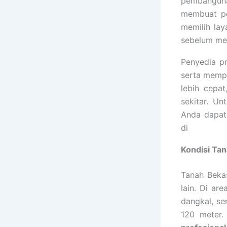
pembangunan
membuat pe
memilih la
sebelum me
Penyedia pr
serta mempe
lebih cepa
sekitar. U
Anda dapat 
di
Kondisi Ta
Tanah Bekas
lain. Di ar
dangkal, se
120 meter.