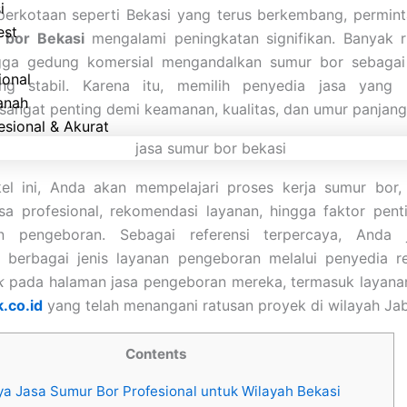
i
perkotaan seperti Bekasi yang terus berkembang, permin
est
 bor Bekasi
mengalami peningkatan signifikan. Banyak r
ngga gedung komersial mengandalkan sumur bor sebagai
ional
ng stabil. Karena itu, memilih penyedia jasa yang 
anah
 sangat penting demi keamanan, kualitas, dan umur panjang
esional & Akurat
kel ini, Anda akan mempelajari proses kerja sumur bor,
sa profesional, rekomendasi layanan, hingga faktor pent
n pengeboran. Sebagai referensi terpercaya, Anda 
berbagai jenis layanan pengeboran melalui penyedia re
k
pada halaman jasa pengeboran mereka, termasuk layanan
.co.id
yang telah menangani ratusan proyek di wilayah Ja
Contents
a Jasa Sumur Bor Profesional untuk Wilayah Bekasi