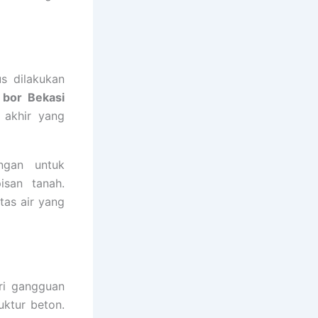
s dilakukan
 bor Bekasi
 akhir yang
ngan untuk
isan tanah.
tas air yang
ri gangguan
uktur beton.