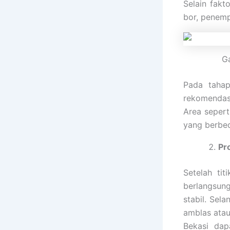
Selain fakt
bor, penemp
Ga
Pada tahap
rekomendas
Area sepert
yang berbe
Pr
Setelah ti
berlangsun
stabil. Sel
amblas atau
Bekasi dap