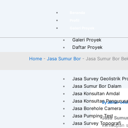
Skip
to
Beranda
content
Profil
Galeri Proyek
Galeri Proyek
Daftar Proyek
Home
-
Jasa Sumur Bor
-
Jasa Sumur Bor Bek
Kontak
Layanan
Jasa Survey Geolistrik Pr
Jasa Sumur Bor Dalam
Jasa Konsultan Amdal
Jasa Konsultan Pengurusa
By
admin-o4s
Jasa Borehole Camera
Jasa Pumping Test
Jasa Sumur
Jasa Survey Topografi
kehidupan s