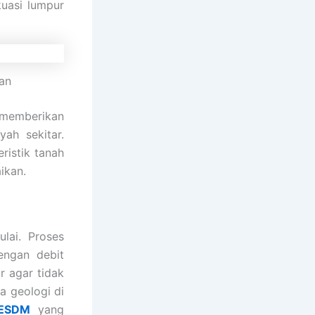
kuasi lumpur
ran
memberikan
ah sekitar.
ristik tanah
ikan.
lai. Proses
engan debit
r agar tidak
a geologi di
 ESDM
yang