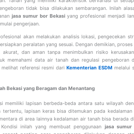
. Tanah yang memiliki karakteristik bervariasi di seti
ngeboran tidak bisa dilakukan sembarangan. Inilah ala
yanan
jasa sumur bor Bekasi
yang profesional menjadi la
mulai pengerjaan.
ofesional akan melakukan analisis lokasi, pengecekan str
rsiapkan peralatan yang sesuai. Dengan demikian, prose
t, akurat, dan aman tanpa menimbulkan risiko kerusakan
ntuk memahami data air tanah dan regulasi pengeboran di
melihat referensi resmi dari
Kementerian ESDM
melalui 
nah Bekasi yang Beragam dan Menantang
i memiliki lapisan berbeda-beda antara satu wilayah de
ea tertentu, lapisan keras bisa ditemukan pada kedalama
mentara di area lainnya kedalaman air tanah bisa berada 
 Kondisi inilah yang membuat penggunaan
jasa sumur