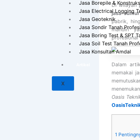
Jasa Borepile & Konstruks
Di wilayah 
Jasa Electrical Logging T
jasa sumur
Jasa Geoteknik
pabrik, hi
Jasa Sondir Tanah Profes
mandiri ya
Jasa Boring Test & SPT T
profesional
Jasa Soil Test Tanah Prof
Jasa Konsultan Amdal
Dalam arti
Artikel
memakai ja
memutuska
X
menemukan 
Oasis Tekni
OasisTeknik
1
Pentingny