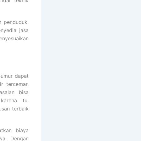
ndar teknik
an penduduk,
nyedia jasa
enyesuaikan
 Sumur dapat
ir tercemar.
salan bisa
karena itu,
usan terbaik
atkan biaya
wal. Dengan