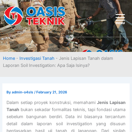
Skip
to
content
Home
-
Investigasi Tanah
-
Jenis Lapisan Tanah dalam
Laporan Soil Investigation: Apa Saja Isinya?
By
admin-o4sIs
/
February 21, 2026
Dalam setiap proyek konstruksi, memahami
Jenis Lapisan
Tanah
bukan sekadar formalitas teknis, tapi fondasi utama
sebelum bangunan berdiri. Data ini biasanya tercantum
detail dalam laporan soil investigation yang disusun
berdasarkan hasil uji tanah di lapangan. Dari sinilah