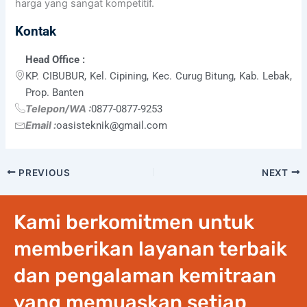
harga yang sangat kompetitif.
Kontak
Head Office :
KP. CIBUBUR, Kel. Cipining, Kec. Curug Bitung, Kab. Lebak,
Prop. Banten
Telepon/WA :
0877-0877-9253
Email :
oasisteknik@gmail.com
PREVIOUS
NEXT
Kami berkomitmen untuk
memberikan layanan terbaik
dan pengalaman kemitraan
yang memuaskan setiap