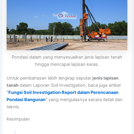
Pondasi dalam yang menyesuaikan jenis lapisan tanah
hingga mencapai lapisan keras.
Untuk pembahasan lebih lengkap seputar
jenis lapisan
tanah
dalam Laporan Soil Investigation, baca juga artikel
“
Fungsi Soil Investigation Report dalam Perencanaan
Pondasi Bangunan
”
yang mengulasnya secara detail dan
teknis.
Kesimpulan