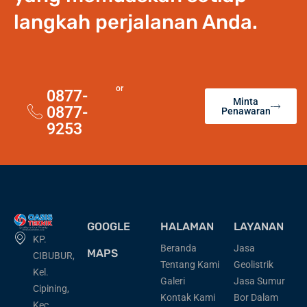
langkah perjalanan Anda.
or
0877-
Minta
0877-
Penawaran
9253
GOOGLE
HALAMAN
LAYANAN
KP.
Beranda
Jasa
MAPS
CIBUBUR,
Tentang Kami
Geolistrik
Kel.
Galeri
Jasa Sumur
Cipining,
Kontak Kami
Bor Dalam
Kec.