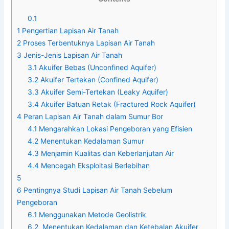
0.1
1
Pengertian Lapisan Air Tanah
2
Proses Terbentuknya Lapisan Air Tanah
3
Jenis-Jenis Lapisan Air Tanah
3.1
Akuifer Bebas (Unconfined Aquifer)
3.2
Akuifer Tertekan (Confined Aquifer)
3.3
Akuifer Semi-Tertekan (Leaky Aquifer)
3.4
Akuifer Batuan Retak (Fractured Rock Aquifer)
4
Peran Lapisan Air Tanah dalam Sumur Bor
4.1
Mengarahkan Lokasi Pengeboran yang Efisien
4.2
Menentukan Kedalaman Sumur
4.3
Menjamin Kualitas dan Keberlanjutan Air
4.4
Mencegah Eksploitasi Berlebihan
5
6
Pentingnya Studi Lapisan Air Tanah Sebelum
Pengeboran
6.1
Menggunakan Metode Geolistrik
6.2
️ Menentukan Kedalaman dan Ketebalan Akuifer