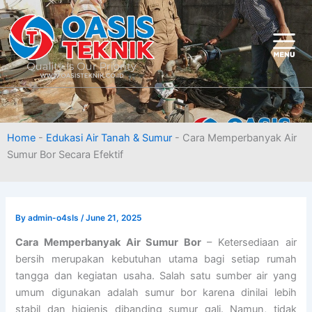
Skip
to
content
Home
-
Edukasi Air Tanah & Sumur
-
Cara Memperbanyak Air
Sumur Bor Secara Efektif
By
admin-o4sIs
/
June 21, 2025
Cara Memperbanyak Air Sumur Bor
– Ketersediaan air
bersih merupakan kebutuhan utama bagi setiap rumah
tangga dan kegiatan usaha. Salah satu sumber air yang
umum digunakan adalah sumur bor karena dinilai lebih
stabil dan higienis dibanding sumur gali. Namun, tidak