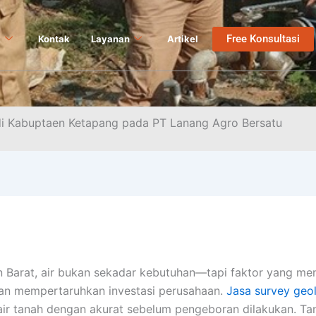
Free Konsultasi
k
Kontak
Layanan
Artikel
 di Kabuptaen Ketapang pada PT Lanang Agro Bersatu
n Barat, air bukan sekadar kebutuhan—tapi faktor yang me
an mempertaruhkan investasi perusahaan.
Jasa survey geol
r tanah dengan akurat sebelum pengeboran dilakukan. Tanp