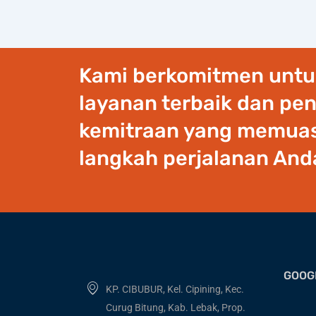
Kami berkomitmen unt
layanan terbaik dan pe
kemitraan yang memuas
langkah perjalanan And
GOOG
KP. CIBUBUR, Kel. Cipining, Kec.
Curug Bitung, Kab. Lebak, Prop.