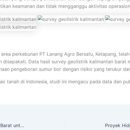
ikan keamanan dan tidak mengganggu aktivitas operasion
di area perkebunan PT Lanang Agro Bersatu, Ketapang, tela
 disepakati. Data hasil survey geolistrik kalimantan bara
an pengeboran sumur bor dengan risiko yang terukur dan 
air tanah di Indonesia, studi ini mengacu pada data dan pu
Proyek Survey Geolistrik di Ketapang Kalimantan Barat untuk PT Anugerah Palm Indonesia