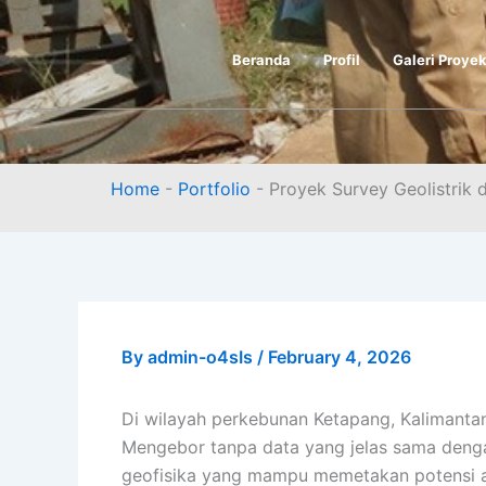
Skip
to
Beranda
Profil
Galeri Proye
content
Home
-
Portfolio
-
Proyek Survey Geolistrik
By
admin-o4sIs
/
February 4, 2026
Di wilayah perkebunan Ketapang, Kalimanta
Mengebor tanpa data yang jelas sama deng
geofisika yang mampu memetakan potensi ai