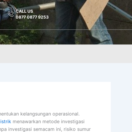
CALL US
0877 0877 9253
nentukan kelangsungan operasional.
istrik
menawarkan metode investigasi
a investigasi semacam ini, risiko sumur