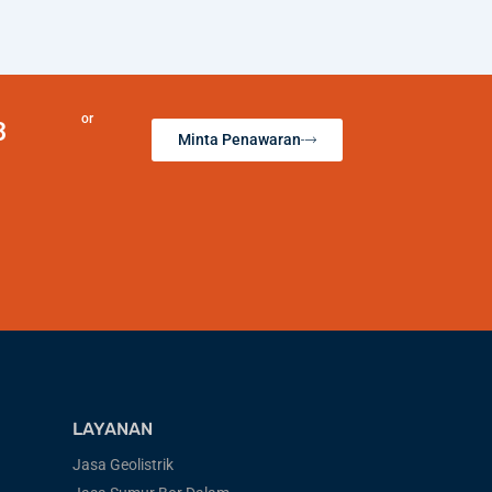
or
3
Minta Penawaran
LAYANAN
Jasa Geolistrik